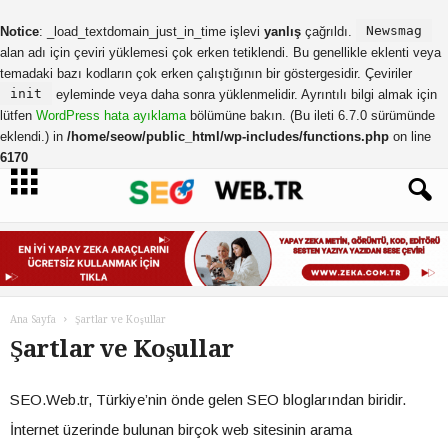
Newsmag
Notice
: _load_textdomain_just_in_time işlevi
yanlış
çağrıldı.
alan adı için çeviri yüklemesi çok erken tetiklendi. Bu genellikle eklenti veya
temadaki bazı kodların çok erken çalıştığının bir göstergesidir. Çeviriler
init
eyleminde veya daha sonra yüklenmelidir. Ayrıntılı bilgi almak için
lütfen
WordPress hata ayıklama
bölümüne bakın. (Bu ileti 6.7.0 sürümünde
eklendi.) in
/home/seow/public_html/wp-includes/functions.php
on line
6170
Ana Sayfa
Şartlar ve Koşullar
Şartlar ve Koşullar
SEO.Web.tr, Türkiye’nin önde gelen SEO bloglarından biridir.
İnternet üzerinde bulunan birçok web sitesinin arama