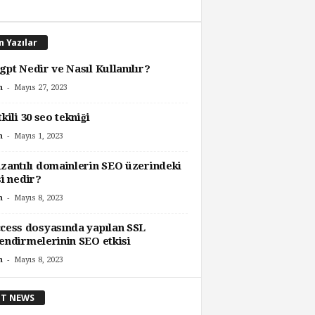
n Yazılar
gpt Nedir ve Nasıl Kullanılır?
-
Mayıs 27, 2023
n
tkili 30 seo tekniği
-
Mayıs 1, 2023
n
zantılı domainlerin SEO üzerindeki
si nedir?
-
Mayıs 8, 2023
n
cess dosyasında yapılan SSL
endirmelerinin SEO etkisi
-
Mayıs 8, 2023
n
T NEWS