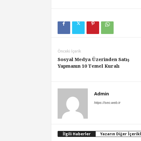
Önceki İçerik
Sosyal Medya Üzerinden Satış
Yapmanın 10 Temel Kuralı
Admin
https://seo.web.tr
İlgili Haberler
Yazarın Diğer İçerikl