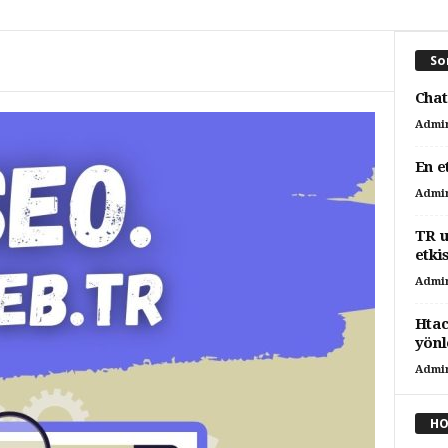
So
Chat
Admi
En e
Admi
TR u
etki
Admi
Htac
yönl
Admi
HO