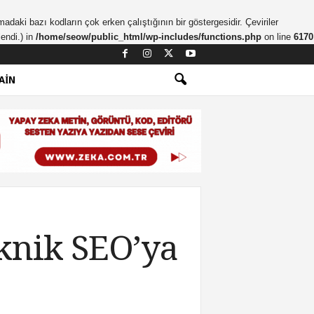
madaki bazı kodların çok erken çalıştığının bir göstergesidir. Çeviriler
endi.) in
/home/seow/public_html/wp-includes/functions.php
on line
6170
AIN
eknik SEO’ya