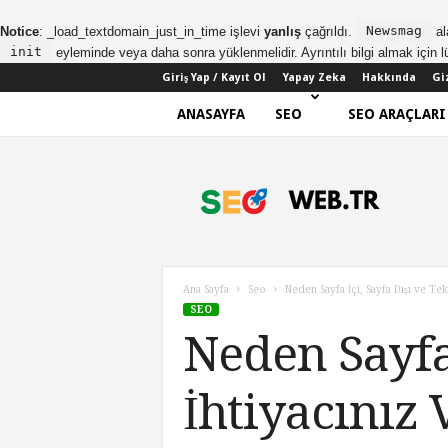
Newsmag
Notice
: _load_textdomain_just_in_time işlevi
yanlış
çağrıldı.
al
init
eyleminde veya daha sonra yüklenmelidir. Ayrıntılı bilgi almak için 
Giriş Yap / Kayıt Ol
Yapay Zeka
Hakkında
Giz
ANASAYFA
SEO
SEO ARAÇLARI
S
e
o
–
S
e
o
Ana Sayfa
Seo
Neden Sayfa İçi, Sayfa Dışı ve Tek
B
SEO
l
Neden Sayfa 
o
g
İhtiyacınız 