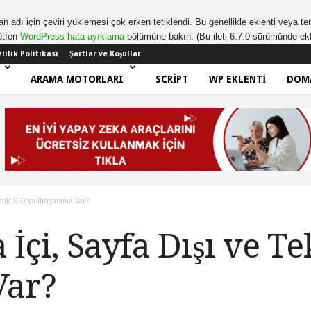
an adı için çeviri yüklemesi çok erken tetiklendi. Bu genellikle eklenti veya te
lütfen
WordPress hata ayıklama
bölümüne bakın. (Bu ileti 6.7.0 sürümünde ekl
lilik Politikası
Şartlar ve Koşullar
ARAMA MOTORLARI
SCRIPT
WP EKLENTI
DOM
nik SEO’ya İhtiyacınız Var?
İçi, Sayfa Dışı ve T
Var?