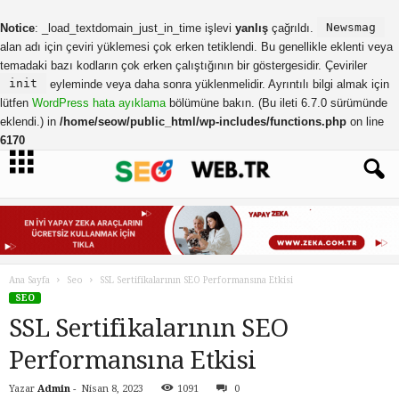
Newsmag
Notice
: _load_textdomain_just_in_time işlevi
yanlış
çağrıldı.
alan adı için çeviri yüklemesi çok erken tetiklendi. Bu genellikle eklenti veya
temadaki bazı kodların çok erken çalıştığının bir göstergesidir. Çeviriler
init
eyleminde veya daha sonra yüklenmelidir. Ayrıntılı bilgi almak için
lütfen
WordPress hata ayıklama
bölümüne bakın. (Bu ileti 6.7.0 sürümünde
eklendi.) in
/home/seow/public_html/wp-includes/functions.php
on line
6170
Ana Sayfa
Seo
SSL Sertifikalarının SEO Performansına Etkisi
SEO
SSL Sertifikalarının SEO
Performansına Etkisi
Yazar
Admin
-
Nisan 8, 2023
1091
0