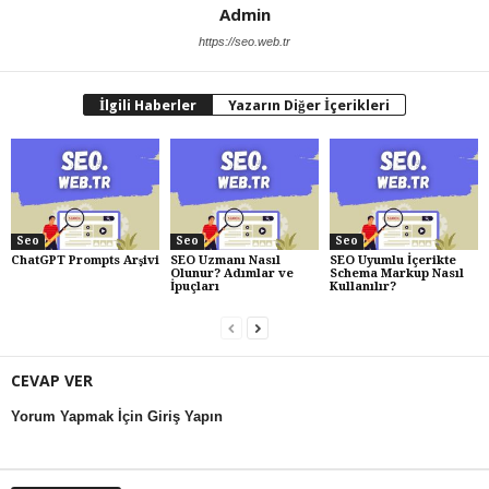
Admin
https://seo.web.tr
İlgili Haberler
Yazarın Diğer İçerikleri
Seo
Seo
Seo
ChatGPT Prompts Arşivi
SEO Uzmanı Nasıl
SEO Uyumlu İçerikte
Olunur? Adımlar ve
Schema Markup Nasıl
İpuçları
Kullanılır?
CEVAP VER
Yorum Yapmak İçin Giriş Yapın